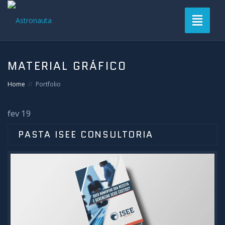
Toggle
navigati
Bem-vindo
MATERIAL GRÁFICO
Sobre nós
Home
Portfolio
Clientes
fev 19
Contato
PASTA ISEE CONSULTORIA